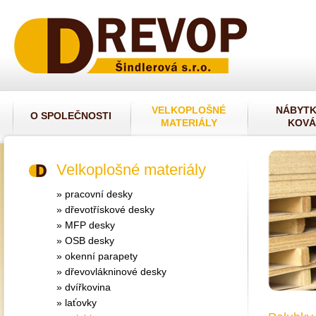
VELKOPLOŠNÉ
NÁBYT
O SPOLEČNOSTI
MATERIÁLY
KOVÁ
Velkoplošné materiály
» pracovní desky
» dřevotřískové desky
» MFP desky
» OSB desky
» okenní parapety
» dřevovlákninové desky
» dvířkovina
» laťovky