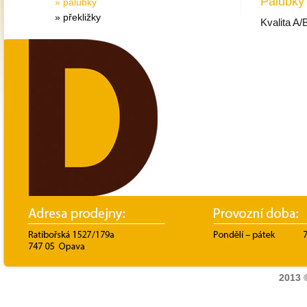
Palubky
» palubky
» překližky
Kvalita A/
2013 