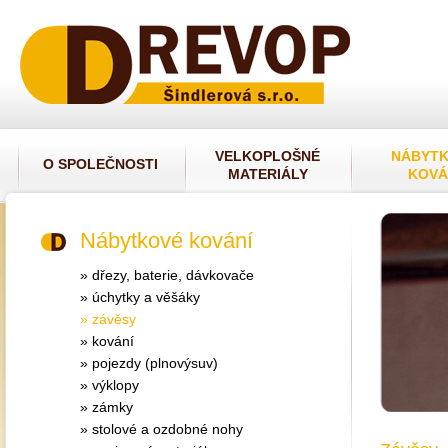
VELKOPLOŠNÉ
NÁBYT
O SPOLEČNOSTI
MATERIÁLY
KOVÁ
Nábytkové kování
» dřezy, baterie, dávkovače
» úchytky a věšáky
» závěsy
» kování
» pojezdy (plnovýsuv)
» výklopy
» zámky
» stolové a ozdobné nohy