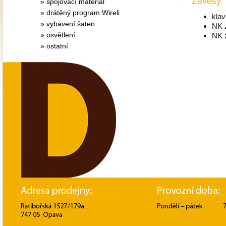
Závěsy
» spojovací materiál
» drátěný program Wireli
klav
» vybavení šaten
NK 
» osvětlení
NK z
» ostatní