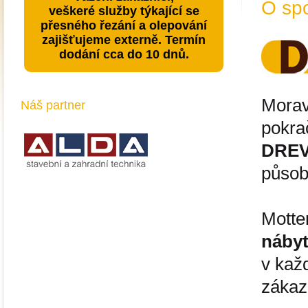
O spo
veškeré služby týkající se
přesného řezání a olepování
zajišťujeme externě. Termín
dodání cca do 10 dnů.
Morav
Náš partner
pokra
DREV
působ
Mott
náby
v kaž
zákaz