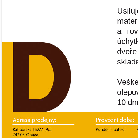
Usil
mater
a rov
úchyt
dveře
sklad
Vešk
olepo
10 dn